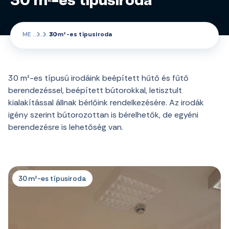
30 m²-es típusiroda
ME
30 m²-es típusiroda
30 m²-es típusú irodáink beépített hűtő és fűtő
berendezéssel, beépített bútorokkal, letisztult
kialakítással állnak bérlőink rendelkezésére. Az irodák
igény szerint
bútoroz
o
ttan
is bérelhetők, de egyéni
berendezésre is lehetőség van.
30 m²-es típusiroda