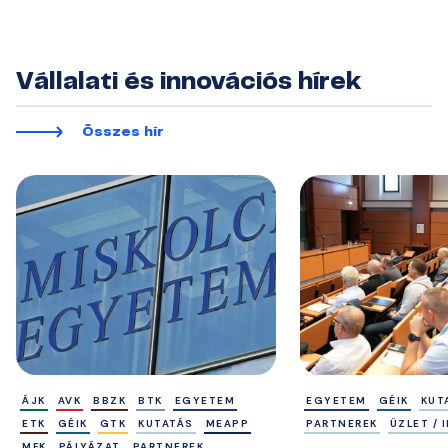
Vállalati és innovációs hírek
Összes hír
ÁJK
AVK
BBZK
BTK
EGYETEM
EGYETEM
GÉIK
KUT
ETK
GÉIK
GTK
KUTATÁS
MEAPP
PARTNEREK
ÜZLET /
MFK
PÁLYÁZAT
PARTNEREK