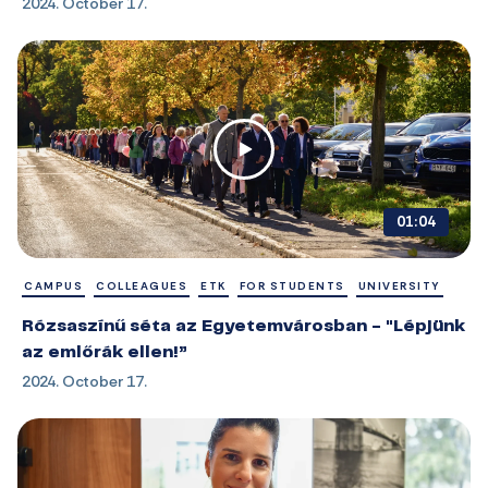
2024. October 17.
01:04
CAMPUS
COLLEAGUES
ETK
FOR STUDENTS
UNIVERSITY
Rózsaszínű séta az Egyetemvárosban - "Lépjünk
az emlőrák ellen!”
2024. October 17.