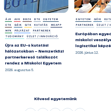
ÁJK
AVK
BBZK
BTK
EGYETEM
EGYETEM
GÉIK
KUT
ETK
GÉIK
GTK
KUTATÁS
MEAPP
PARTNEREK
ÜZLET /
MFK
PÁLYÁZAT
PARTNEREK
Európában egyedü
TUDOMÁNY
ÜZLET / INNOVÁCIÓ
miskolci veszély
Újra az EU-s kutatási
logisztikai képz
hálózatokban – Nemzetközi
2026. június 12.
partnerkereső találkozót
rendez a Miskolci Egyetem
2026. augusztus 5.
Kövesd egyetemünk