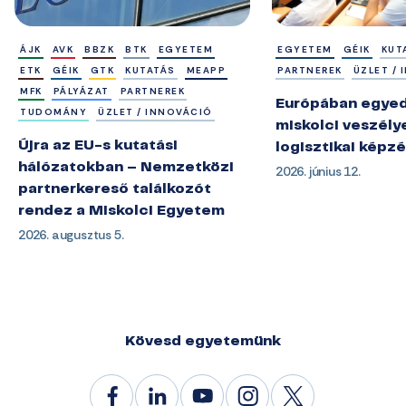
ÁJK
AVK
BBZK
BTK
EGYETEM
EGYETEM
GÉIK
KUT
ETK
GÉIK
GTK
KUTATÁS
MEAPP
PARTNEREK
ÜZLET /
MFK
PÁLYÁZAT
PARTNEREK
Európában egyedü
TUDOMÁNY
ÜZLET / INNOVÁCIÓ
miskolci veszély
Újra az EU-s kutatási
logisztikai képz
hálózatokban – Nemzetközi
2026. június 12.
partnerkereső találkozót
rendez a Miskolci Egyetem
2026. augusztus 5.
Kövesd egyetemünk